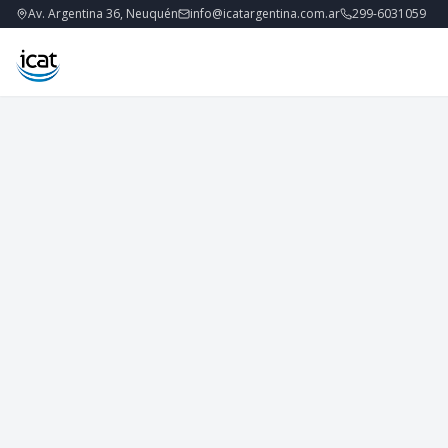
Av. Argentina 36, Neuquén
info@icatargentina.com.ar
299-6031059